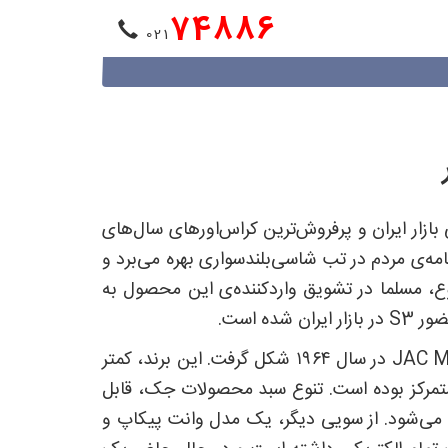
74886
021
ای چینی بازار ایران و پرفروش‌ترین کراس‌اورهای سال‌های
مه‌ی مردم در تب شاسی‌بلندسواری بهره می‌برد و
 می‌شود. این موضوع، مسلما در تشویق واردکننده‌ی این محصول به
 است.
خودروسازی جک یا به بیان صحیح‌تر، جِی اِی سی (JAC) با نام کامل JAC Motors در سال ۱۹۶۴ شکل گرفت. این برند، کمتر
 متمرکز بوده است. تنوع سبد محصولات جک، قابل
 مدل سواری J4 ،J5 ،J6 و A60، همراه با چهار شاسی‌بلند S2 ،S3 ،S5 و S7 را شامل می‌شود. از سویی دیگر، یک مدل وانت پیکاپ و