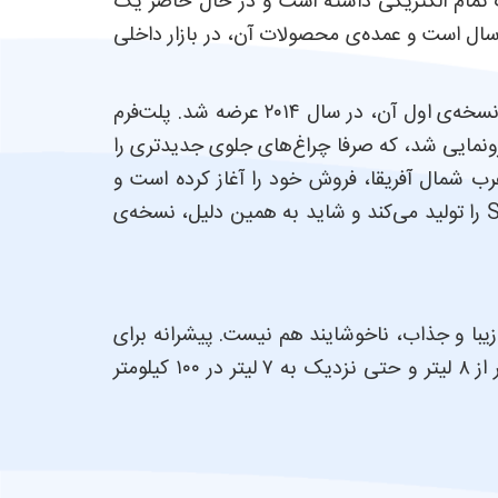
 تمام الکتریکی داشته است و در حال حاضر یک
، تولید می‌کند. در مجموع، تیراژ تولید جک حدود ۶۰۰ هزار دستگاه در سال است و عمده‌ی محصولات آن، در بازار داخلی
جک S3 وارد شده به ایران، در بازارهای خارج از چین، با نام S3 جدید (Refine S3) شناخته می‌شود؛ چرا که نسخه‌ی اول آن، در سال ۲۰۱۴ عرضه شد. پلت‌فرم
 سواری J4 مشترک است و از همان شاسی استفاده می‌کند. چند ماه پیش، فیس‌لیفت جدیدی از جک S3 رونمایی شد، که صرفا چراغ‌های جلوی جدیدتری را
رب شمال آفریقا، فروش خود را آغاز کرده است و
تقریبا در همه‌جا، امکانات فنی و ظاهری مشابهی دارد. شرکت جک، با هدف تولید یک محصول اقتصادی، مدل S3 را تولید می‌کند و شاید به همین دلیل، نسخه‌ی
زیبا و جذاب، ناخوشایند هم نیست. پیشرانه برای
استفاده‌ی شهری و غیر اسپرت، مناسب است، ضمن اینکه امیدواریم با بنزین ایرانی، میانگین مصرف سوخت کمتر از ۸ لیتر و حتی نزدیک به ۷ لیتر در ۱۰۰ کیلومتر