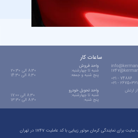
ساعات کار
info@kermanm
واحد فروش
1747@kerman
شنبه تا چهارشنبه:
8:30 الی 20:30
پنج شنبه و جمعه:
8:30 الی 14:30
74886 - 021
26750321 - 021
ار ارتش
واحد تحویل خودرو
شنبه تا چهارشنبه:
8:30 الی 17:00
پنج شنبه:
8:30 الی 13:30
کلیه حقوق این وب سایت برای نمایندگی کرمان موتور زیبایی با کد عاملیت 1747 در تهران