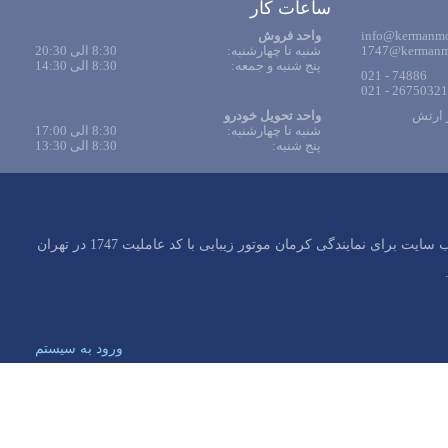
ساعات کار
info@kermanmot
واحد فروش
1747@kermanmo
شنبه تا چهارشنبه:
8:30 الی 20:30
پنج شنبه و جمعه:
8:30 الی 14:30
74886 - 021
26750321 - 021
ر ارتش
واحد تحویل خودرو
شنبه تا چهارشنبه:
8:30 الی 17:00
پنج شنبه:
8:30 الی 13:30
کلیه حقوق این وب سایت برای نمایندگی کرمان موتور زیبایی با کد عاملیت 1747 در تهران
ورود به سیستم