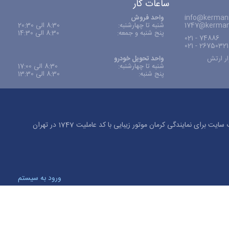
ساعات کار
info@kermanm
واحد فروش
1747@kerman
شنبه تا چهارشنبه:
8:30 الی 20:30
پنج شنبه و جمعه:
8:30 الی 14:30
74886 - 021
26750321 - 021
ار ارتش
واحد تحویل خودرو
شنبه تا چهارشنبه:
8:30 الی 17:00
پنج شنبه:
8:30 الی 13:30
کلیه حقوق این وب سایت برای نمایندگی کرمان موتور زیبایی با کد عاملیت 1747 در تهران
ورود به سیستم