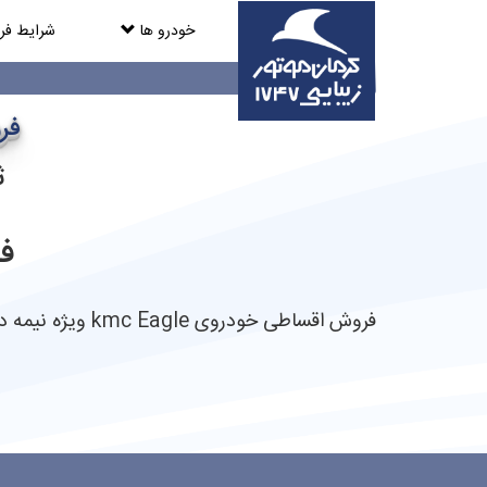
خودرو ها
شرایط ف
فروش 
ث
فرو
فروش اقساطی خودروی kmc Eagle ویژه نیمه دوم تیر ماه 1404 در نمایندگی 1747 کرمان موتور زیبایی آغاز شد .